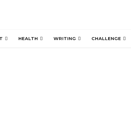
T
HEALTH
WRITING
CHALLENGE