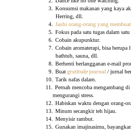
2.
Dance like no one watching.
3.
Konsumsi makanan yang kaya a
Herring, dll.
4.
Jauhi orang-orang yang membuat 
5.
Fokus pada satu tugas dalam satu
6.
Cobain akupunktur.
7.
Cobain aromaterapi, bisa berupa l
bathtub, sauna, dll.
8.
Berhenti berlangganan e-mail pro
9.
Buat
gratitude journal
/ jurnal be
10.
Tarik nafas dalam.
11.
Pernah mencoba mengambang di ko
mengurangi stress.
12.
Habiskan waktu dengan orang-or
13.
Minum secangkir teh hijau.
14.
Menyisir rambut.
15.
Gunakan imajinasimu, bayangkan 