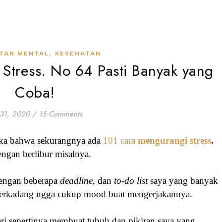
,
TAN MENTAL
KESEHATAN
Stress. No 64 Pasti Banyak yang
Coba!
i 31, 2020
/
15 Comments
ka bahwa sekurangnya ada
101 cara
mengurangi stress
.
engan berlibur misalnya.
dengan beberapa
deadline
, dan
to-do list
saya yang banyak
 terkadang ngga cukup mood buat mengerjakannya.
ri sepertinya membuat tubuh dan pikiran saya yang