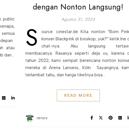
dengan Nonton Langsung!
Agustus 31, 2024
 public
s
kenapa,
ource: cinestar.de Kita nonton “Born Pink
a semua
konser Blackpink di bioskop, yuk?” ketik Ine 
 depan.
chat-nya. Aku langsung tertaw
ah atau
membacanya. Rasanya seperti deja vu, karena d
ib dan…
tahun 2022, kami sempat berencana nonton konse
mereka di Arena Lanxess, Köln. Sayangnya, kam
terlambat tahu, dan harga tiketnya bisa…
READ MORE
renov