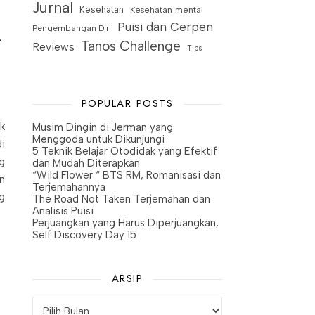
Jurnal
Kesehatan
Kesehatan mental
Puisi dan Cerpen
.
Pengembangan Diri
Tanos Challenge
Reviews
Tips
POPULAR POSTS
k
Musim Dingin di Jerman yang
Menggoda untuk Dikunjungi
i
5 Teknik Belajar Otodidak yang Efektif
g
dan Mudah Diterapkan
“Wild Flower “ BTS RM, Romanisasi dan
n
Terjemahannya
g
The Road Not Taken Terjemahan dan
Analisis Puisi
Perjuangkan yang Harus Diperjuangkan,
Self Discovery Day 15
ARSIP
Arsip