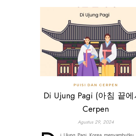
PUISI DAN CERPEN
Di Ujung Pagi (아침 끝에
Cerpen
Agustus 29, 2024
i Ujung Pagi. Korea menyambutku