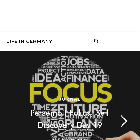
LIFE IN GERMANY
JURNAL
Persempit Fokus, Self
Discovery Day 19