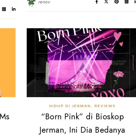
renov
,
HIDUP DI JERMAN
REVIEWS
 Ms
“Born Pink” di Bioskop
Jerman, Ini Dia Bedanya