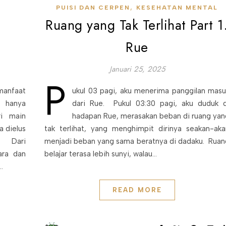
,
PUISI DAN CERPEN
KESEHATAN MENTAL
Ruang yang Tak Terlihat Part 1
Rue
Januari 25, 2025
P
anfaat
ukul 03 pagi, aku menerima panggilan masu
u hanya
dari Rue. Pukul 03:30 pagi, aku duduk d
ri main
hadapan Rue, merasakan beban di ruang yan
a dielus
tak terlihat, yang menghimpit dirinya seakan-aka
. Dari
menjadi beban yang sama beratnya di dadaku. Ruan
ara dan
belajar terasa lebih sunyi, walau…
…
READ MORE