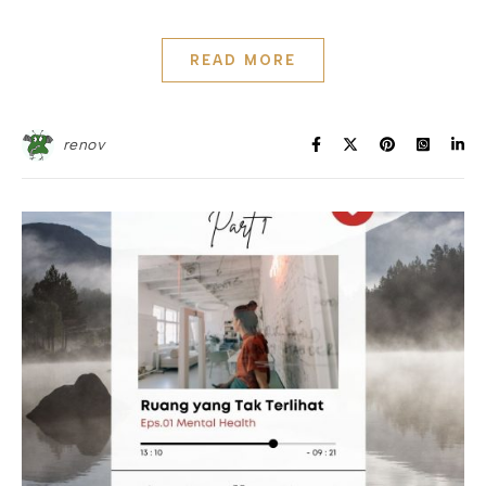
READ MORE
renov