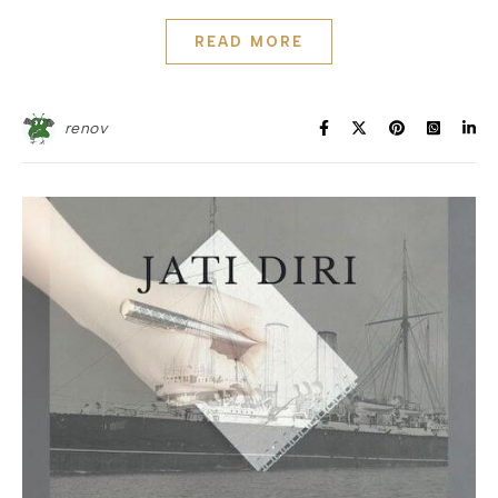
READ MORE
renov