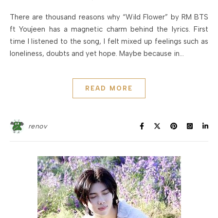
There are thousand reasons why “Wild Flower” by RM BTS
ft Youjeen has a magnetic charm behind the lyrics. First
time I listened to the song, I felt mixed up feelings such as
loneliness, doubts and yet hope. Maybe because in…
READ MORE
renov