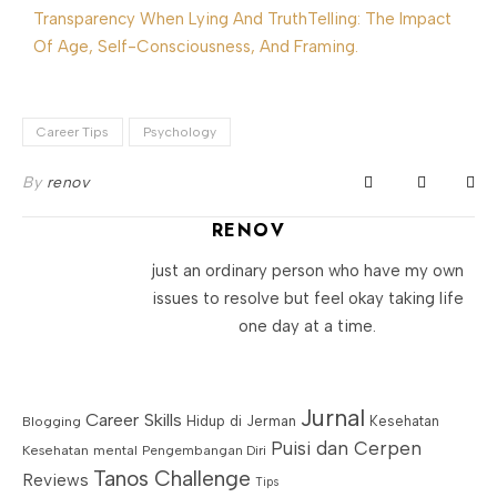
Transparency When Lying And TruthTelling: The Impact
Of Age, Self-Consciousness, And Framing.
Career Tips
Psychology
By
renov
RENOV
just an ordinary person who have my own
issues to resolve but feel okay taking life
one day at a time.
Jurnal
Career Skills
Blogging
Hidup di Jerman
Kesehatan
Puisi dan Cerpen
Kesehatan mental
Pengembangan Diri
Tanos Challenge
Reviews
Tips