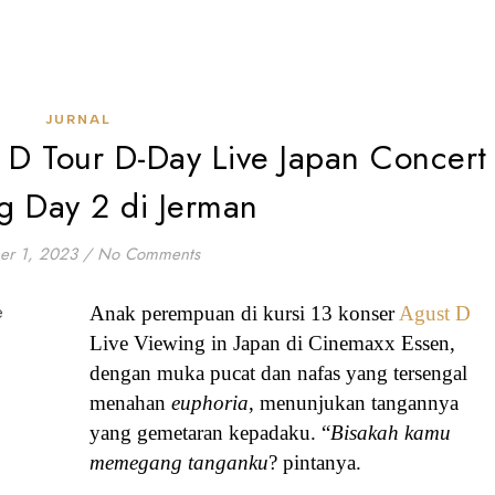
JURNAL
D Tour D-Day Live Japan Concert
g Day 2 di Jerman
er 1, 2023
/
No Comments
Anak perempuan di kursi 13 konser
Agust D
Live Viewing in Japan di Cinemaxx Essen,
dengan muka pucat dan nafas yang tersengal
menahan
euphoria
, menunjukan tangannya
yang gemetaran kepadaku. “
Bisakah kamu
memegang tanganku
? pintanya.