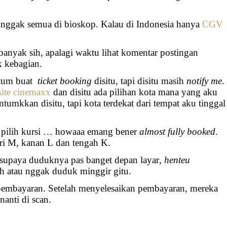
ggak semua di bioskop. Kalau di Indonesia hanya
CGV
banyak sih, apalagi waktu lihat komentar postingan
k kebagian.
ntum buat
ticket
booking
disitu, tapi disitu masih
notify me
.
ite cinemaxx
dan disitu ada pilihan kota mana yang aku
tumkkan disitu, tapi kota terdekat dari tempat aku tinggal
n pilih kursi … howaaa emang bener
almost fully booked
.
iri M, kanan L dan tengah K.
K supaya duduknya pas banget depan layar,
henteu
h atau nggak duduk minggir gitu.
 pembayaran. Setelah menyelesaikan pembayaran, mereka
nanti di scan.