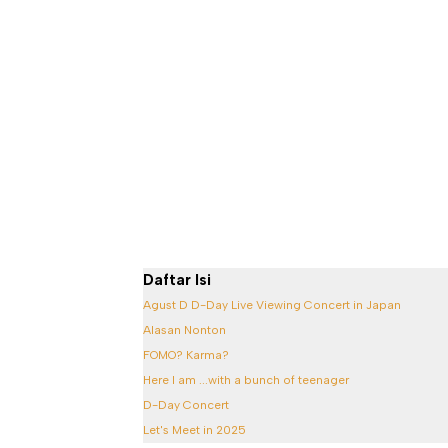
Daftar Isi
Agust D D-Day Live Viewing Concert in Japan
Alasan Nonton
FOMO? Karma?
Here I am ...with a bunch of teenager
D-Day Concert
Let's Meet in 2025