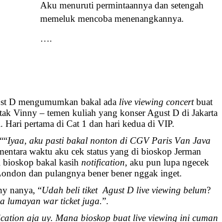
Aku menuruti permintaannya dan setengah
memeluk mencoba menenangkannya.
….
gust D mengumumkan bakal ada
live viewing concert
buat
tak Vinny – temen kuliah yang konser Agust D di Jakarta
 Hari pertama di Cat 1 dan hari kedua di VIP.
““
Iyaa, aku pasti bakal nonton di CGV Paris Van Java
mentara waktu aku cek status yang di bioskop Jerman
i bioskop bakal kasih
notification
, aku pun lupa ngecek
e London dan pulangnya bener bener nggak inget.
ny nanya, “
Udah beli tiket Agust D live viewing belum
?
a lumayan war ticket juga.
”.
ication aja uy. Mana bioskop buat live viewing ini cuman