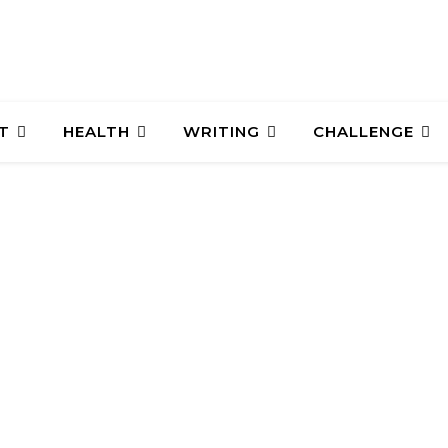
T
HEALTH
WRITING
CHALLENGE