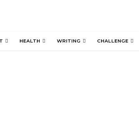
T
HEALTH
WRITING
CHALLENGE