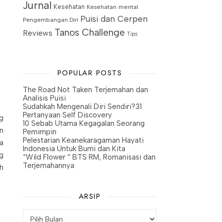
Jurnal
Kesehatan
Kesehatan mental
Puisi dan Cerpen
Pengembangan Diri
Tanos Challenge
Reviews
Tips
POPULAR POSTS
The Road Not Taken Terjemahan dan
Analisis Puisi
Sudahkah Mengenali Diri Sendiri?31
Pertanyaan Self Discovery
g
10 Sebab Utama Kegagalan Seorang
n
Pemimpin
Pelestarian Keanekaragaman Hayati
a
Indonesia Untuk Bumi dan Kita
g
“Wild Flower “ BTS RM, Romanisasi dan
Terjemahannya
h
ARSIP
Arsip