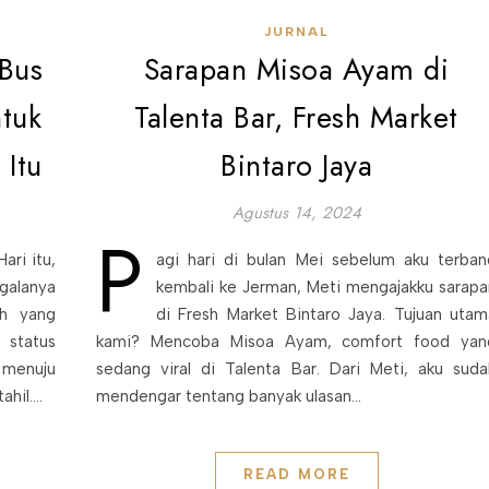
JURNAL
xBus
Sarapan Misoa Ayam di
ntuk
Talenta Bar, Fresh Market
 Itu
Bintaro Jaya
Agustus 14, 2024
P
ari itu,
agi hari di bulan Mei sebelum aku terban
galanya
kembali ke Jerman, Meti mengajakku sarapa
uh yang
di Fresh Market Bintaro Jaya. Tujuan utam
 status
kami? Mencoba Misoa Ayam, comfort food yan
 menuju
sedang viral di Talenta Bar. Dari Meti, aku suda
ahil.…
mendengar tentang banyak ulasan…
READ MORE