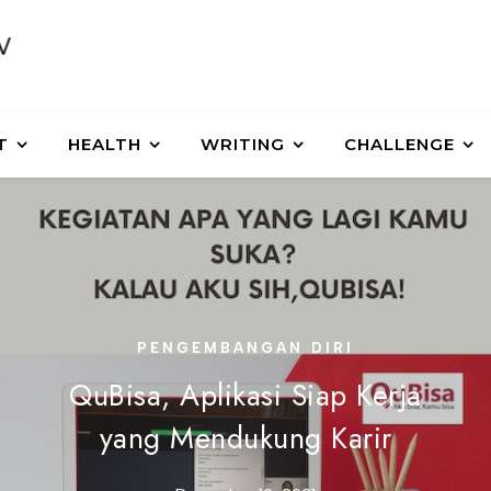
T
HEALTH
WRITING
CHALLENGE
PENGEMBANGAN DIRI
QuBisa, Aplikasi Siap Kerja
yang Mendukung Karir