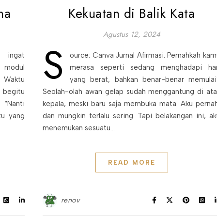
na
Kekuatan di Balik Kata
Agustus 12, 2024
s
h ingat
ource: Canva Jurnal Afirmasi. Pernahkah kam
 modul
merasa seperti sedang menghadapi har
. Waktu
yang berat, bahkan benar-benar memulai
 begitu
Seolah-olah awan gelap sudah menggantung di ata
 “Nanti
kepala, meski baru saja membuka mata. Aku pernah
tu yang
dan mungkin terlalu sering. Tapi belakangan ini, ak
menemukan sesuatu…
READ MORE
renov