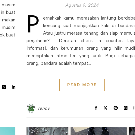
Agustus 9, 2024
di musim
P
gin buat
ernahkah kamu merasakan jantung berdeba
t makan
kencang saat menjejakkan kaki di bandara
di musim
Atau justru merasa tenang dan siap memula
cok buat
perjalanan? Deretan check in counter, laya
informasi, dan kerumunan orang yang hilir mudi
menciptakan atmosfer yang unik. Bagi sebagia
orang, bandara adalah tempat…
READ MORE
renov