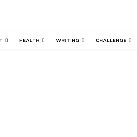
T
HEALTH
WRITING
CHALLENGE