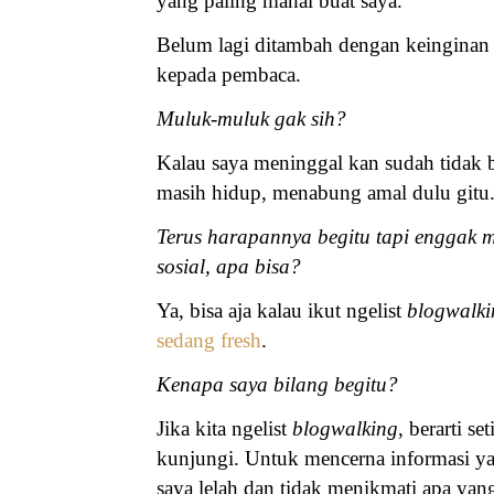
yang paling mahal buat saya.
Belum lagi ditambah dengan keinginan 
kepada pembaca.
Muluk-muluk gak sih?
Kalau saya meninggal kan sudah tidak 
masih hidup, menabung amal dulu gitu
Terus harapannya begitu tapi enggak m
sosial, apa bisa?
Ya, bisa aja kalau ikut ngelist
blogwalki
sedang fresh
.
Kenapa saya bilang begitu?
Jika kita ngelist
blogwalking
, berarti s
kunjungi. Untuk mencerna informasi 
saya lelah dan tidak menikmati apa yan