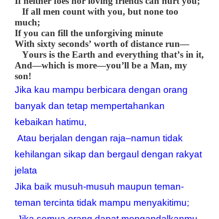
If neither foes nor loving friends can hurt you;
If all men count with you, but none too
much;
If you can fill the unforgiving minute
With sixty seconds’ worth of distance run—
Yours is the Earth and everything that’s in it,
And—which is more—you’ll be a Man, my
son!
Jika kau mampu berbicara dengan orang 
banyak dan tetap mempertahankan 
kebaikan hatimu,
 Atau berjalan dengan raja–namun tidak 
kehilangan sikap dan bergaul dengan rakyat 
jelata
Jika baik musuh-musuh maupun teman-
teman tercinta tidak mampu menyakitimu;
 Jika semua orang dapat mengandalkanmu, 