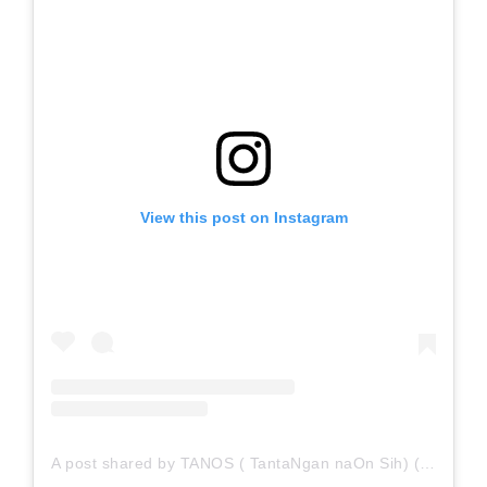
View this post on Instagram
A post shared by TANOS ( TantaNgan naOn Sih) (@tanos.challenge)