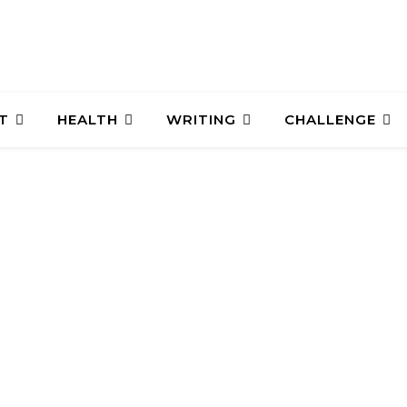
T
HEALTH
WRITING
CHALLENGE