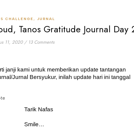
,
S CHALLENGE
JURNAL
ud, Tanos Gratitude Journal Day 
us 11, 2020
/
13 Comments
 – Seperti janji kami untuk memberikan update tantangan 
urnal/Jurnal Bersyukur, inilah update hari ini tanggal 
Tarik Nafas
Smile…