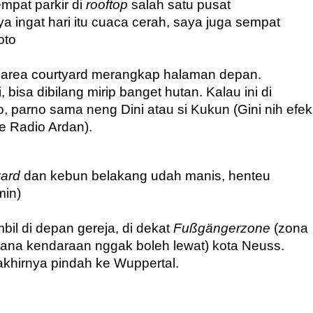
mpat parkir di 
rooftop
 salah satu pusat 
a ingat hari itu cuaca cerah, saya juga sempat 
oto 
o area courtyard merangkap halaman depan. 
isa dibilang mirip banget hutan. Kalau ini di 
, parno sama neng Dini atau si Kukun (Gini nih efek 
e Radio Ardan).
yard
 dan kebun belakang udah manis, henteu 
min)
bil di depan gereja, di dekat 
Fußgängerzone
 (zona 
mana kendaraan nggak boleh lewat) kota Neuss. 
akhirnya pindah ke Wuppertal.