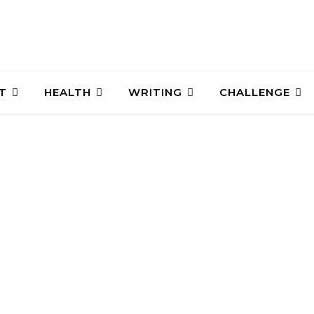
T
HEALTH
WRITING
CHALLENGE