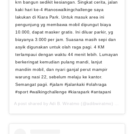
krn bangun sedikit kesiangan. Singkat cerita, jalan
kaki hari ke-4 #tanoswalkingchallenge saya
lakukan di Kiara Park. Untuk masuk area ini
pengunjung yg membawa mobil dipungut biaya
10.000, dapat masker gratis. Ini diluar parkir, yg
biayanya 3.000 per jam. Suasana masih sepi dan
asyik digunakan untuk olah raga pagi. 4 KM
terlampaui dengan waktu 44 menit lebih. Lumayan
berkeringat kemudian pulang mandi, lanjut
mandiin mobil, dan nyari ganjal perut mampir
warung nasi 22, sebelum melaju ke kantor.
Semangat pagii. #jalam #jalankaki #olahraga
#sport #walkingchallenge #kiarapark #antapani
A post shared by
Adi B. Wiratmo
(@adibwiratmo) on
Sep 9