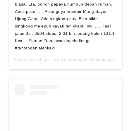
biasa. Eta, pohon pepaya numbuh depan rumah.
Amis pisan... . Pulangnya mampir Mang Sayur
Ujung Gang. Ada singkong euy. Bisa bikin
singkong melepuh kayak teh @anil_nw ... . Hasil
jalan 35', 3504 steps, 2.31 km, buang kalori 131.1
Kcal. . #tanos #tanoswalkingchallenge
#tantanganjalankaki
A post shared by
tri wahyu handayani
(@haniabd) on
Sep 