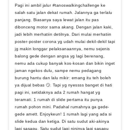
Pagi ini ambil jalur #tanoswalkingchallenge ke
salah satu jalan dekat rumah. Jalannya ga terlalu
panjang. Biasanya saya lewat jalan itu pas
dibonceng motor sama akang. Dengan jalan kaki,
jadi lebih merhatiin detilnya. Dari mulai merhatiin
poster-poster corona yg udah mulai dekil-dekil tapi
jg makin longgar pelaksanaannya, nemu sejenis
balong gede dengan angsa yg lagi berenang,
nemu ada cukup banyak kos-kosan dan bikin inget
jaman ngekos dulu, sampe nemu pedagang
burung hantu dan lalu mikir: emang itu teh boleh
ya dijual bebas 🙄. Tapi yg nyessss banget di hati
pagi ini, setidaknya ada 2 rumah hangat yg
teramati. 1 rumah di slide pertama itu punya
rumah pohon mini. Padahal rumahnya ga gede-
gede amett. Enjoykeun! 1 rumah lagi yang ada si
slide kedua dan ketiga. Di satu sudut aki-akinya
lagi sasapu. Satu sudut lagi nininya lagi sasapu