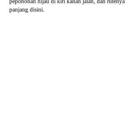
pepohonan hijau di kiri kanan jalan, dan rutenya
panjang disini.