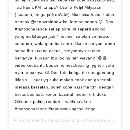
ini lebih baik dan jadi kebaikan buat banyak orang.
Tau kan UKM itu apa? Usaha Ketjil Milyaran
(tsaaash, moga jadi do'a😁). Biar bisa halan-halan
nengok @renovrainbow ke Jerman sonoh 😍. Dan
#tanoschallenge setiap sore ini seperti ending
yang multifungsi jadi "metime" setelah berjibaku
seharian, walaupun tiap sore dikasih senyum aneh
sama Ibu tukang cakue, senyumnya seolah
bertanya "kunaon Ibu joging lain wayah? "😁😁
video kedua itu bocah homeschooling, yg ternyata
nyari emaknya 😍 Dan foto ketiga itu mengandung
iklan☺... buat yg suka makan enak dan ga terlalu
merasa bersalah, boleh coba nasi mandhi dengan
beras basmati, konon basmati memiliki Indeks
Glikemik paling rendah... wallahu'alam
#tanoschallenge #tanoswalkingchallenge
A post shared by
Kebuli Bandung
(@kebulibandung) on
Se