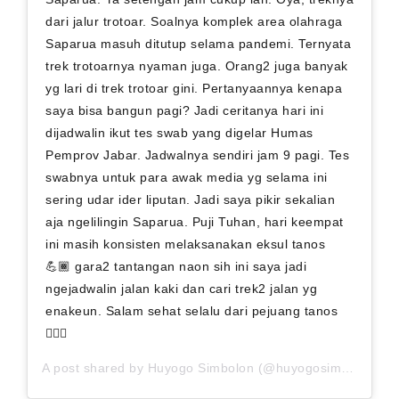
dari jalur trotoar. Soalnya komplek area olahraga
Saparua masuh ditutup selama pandemi. Ternyata
trek trotoarnya nyaman juga. Orang2 juga banyak
yg lari di trek trotoar gini. Pertanyaannya kenapa
saya bisa bangun pagi? Jadi ceritanya hari ini
dijadwalin ikut tes swab yang digelar Humas
Pemprov Jabar. Jadwalnya sendiri jam 9 pagi. Tes
swabnya untuk para awak media yg selama ini
sering udar ider liputan. Jadi saya pikir sekalian
aja ngelilingin Saparua. Puji Tuhan, hari keempat
ini masih konsisten melaksanakan eksul tanos
💪🏾 gara2 tantangan naon sih ini saya jadi
ngejadwalin jalan kaki dan cari trek2 jalan yg
enakeun. Salam sehat selalu dari pejuang tanos
🤸🏽‍♀️
A post shared by
Huyogo Simbolon
(@huyogosimbolon) on