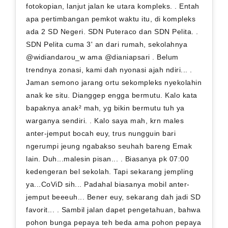
fotokopian, lanjut jalan ke utara kompleks. . Entah
apa pertimbangan pemkot waktu itu, di kompleks
ada 2 SD Negeri. SDN Puteraco dan SDN Pelita. .
SDN Pelita cuma 3' an dari rumah, sekolahnya
@widiandarou_w ama @dianiapsari . Belum
trendnya zonasi, kami dah nyonasi ajah ndiri... .
Jaman semono jarang ortu sekompleks nyekolahin
anak ke situ. Dianggep engga bermutu. Kalo kata
bapaknya anak² mah, yg bikin bermutu tuh ya
warganya sendiri. . Kalo saya mah, krn males
anter-jemput bocah euy, trus nungguin bari
ngerumpi jeung ngabakso seuhah bareng Emak
lain. Duh...malesin pisan... . Biasanya pk 07:00
kedengeran bel sekolah. Tapi sekarang jempling
ya...CoViD sih... Padahal biasanya mobil anter-
jemput beeeuh... Bener euy, sekarang dah jadi SD
favorit... . Sambil jalan dapet pengetahuan, bahwa
pohon bunga pepaya teh beda ama pohon pepaya