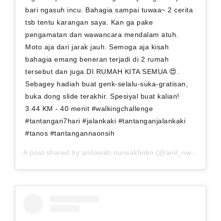
bari ngasuh incu. Bahagia sampai tuwaa~ 2 cerita
tsb tentu karangan saya. Kan ga pake
pengamatan dan wawancara mendalam atuh.
Moto aja dari jarak jauh. Semoga aja kisah
bahagia emang beneran terjadi di 2 rumah
tersebut dan juga DI RUMAH KITA SEMUA 😍.
Sebagey hadiah buat genk-selalu-suka-gratisan,
buka dong slide terakhir. Spesiyal buat kalian!
3.44 KM - 40 menit #walkingchallenge
#tantangan7hari #jalankaki #tantanganjalankaki
#tanos #tantangannaonsih
A post shared by
anilawati nurwakhidin
(@anil_nw) on
Sep