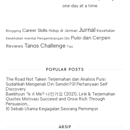
one day at a time.
Jurnal
Career Skills
Blogging
Hidup di Jerman
Kesehatan
Puisi dan Cerpen
Kesehatan mental
Pengembangan Diri
Tanos Challenge
Reviews
Tips
POPULAR POSTS
The Road Not Taken Terjemahan dan Analisis Puisi
Sudahkah Mengenali Diri Sendiri?31 Pertanyaan Self
Discovery
Baekhyun “Is it Me? 나인가요 (2021), Lirik & Terjemahan
Quotes Motivasi Succeed and Grow Rich Through
Persuasion,…
10 Sebab Utama Kegagalan Seorang Pemimpin
ARSIP