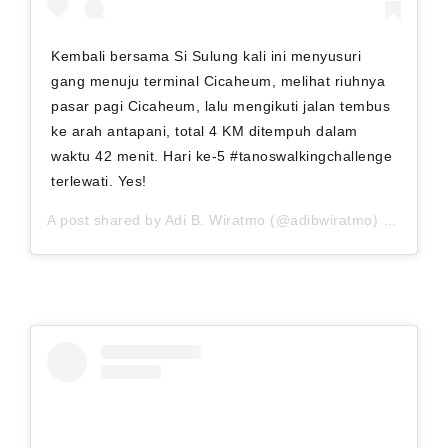
Kembali bersama Si Sulung kali ini menyusuri
gang menuju terminal Cicaheum, melihat riuhnya
pasar pagi Cicaheum, lalu mengikuti jalan tembus
ke arah antapani, total 4 KM ditempuh dalam
waktu 42 menit. Hari ke-5 #tanoswalkingchallenge
terlewati. Yes!
A post shared by
Adi B. Wiratmo
(@adibwiratmo) on
Sep 1