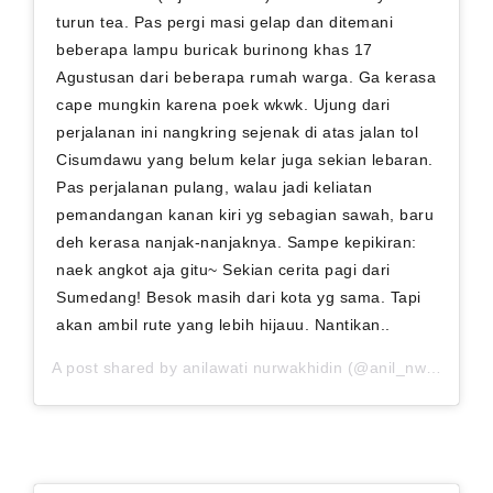
turun tea. Pas pergi masi gelap dan ditemani
beberapa lampu buricak burinong khas 17
Agustusan dari beberapa rumah warga. Ga kerasa
cape mungkin karena poek wkwk. Ujung dari
perjalanan ini nangkring sejenak di atas jalan tol
Cisumdawu yang belum kelar juga sekian lebaran.
Pas perjalanan pulang, walau jadi keliatan
pemandangan kanan kiri yg sebagian sawah, baru
deh kerasa nanjak-nanjaknya. Sampe kepikiran:
naek angkot aja gitu~ Sekian cerita pagi dari
Sumedang! Besok masih dari kota yg sama. Tapi
akan ambil rute yang lebih hijauu. Nantikan..
A post shared by
anilawati nurwakhidin
(@anil_nw) on
Sep