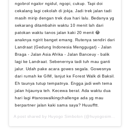
ngobrol ngalor ngidul, ngopi, cukup. Tapi doi
cekalang lagi cekolah di jokja. Jadi trek jalan tadi
masih mirip dengan trek dua hari lalu. Bedanya yg
sekarang ditambahin waktu 10 menit lah dari
patokan waktu tanos jalan kaki 20 menit 😂
anaknya ngirit banget emang. Rutenya sendiri dari
Landraat (Gedung Indonesia Menggugat) - Jalan
Braga - Jalan Asia Afrika - Jalan Banceuy - balik
lagi ke Landraat. Sebenernya tadi tuh mau ganti
jalur. Udah pake acara gowes segala. Gowesnya
dari rumah ke GIM, lanjut ke Forest Walk di Baksil.
Eh taunya tutup tempatnya. Engga jadi weh tema
jalan hijaunya teh. Kecewa berat. Ada waktu dua
hari lagi #tanoswalkingchallenge ada yg mau
berpartner jalan kaki sama saya? Huuufftt.
A post shared by
Huyogo Simbolon
(@huyogosimbolon) on