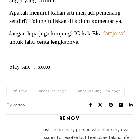
angin yang bertiup.
Apakah menurut kalian arti menjadi pemenang
sendiri? T
olong tuliskan di kolom komentar ya.
artjoka
Jangan lupa juga kunjungi IG kak Eka ‘
‘
untuk tahu cerita lengkapnya.
Stay safe …xoxo
Self-Love
Tanos Challenge
Tanos Walking Challenge
By
renov
RENOV
just an ordinary person who have my own
issues to resolve but feel okay taking life