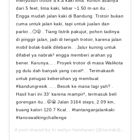
menyusuri trotoir a.k.a kaki lima. Konon asalnya
dari 5 feet, lima kaki, lebar ~1.50 m-an itu. .
Engga mudah jalan kaki di Bandung. Trotoir bukan
cuma untuk jalan kaki, tapi untuk jualan dan
parkir...🙄😤 . Tiang listrik pakujut, pohon tadinya
di pinggir jalan, jadi di tengah trotoir, karena jalan
mobil bolak-balik dilebarin. . Jalur kuning untuk
difabel ya nabrak² engga memberi arahan yg
bener. Karunya... . Proyek trotoir di masa Walikota
yg dulu dah banyak yang cecel². . Terimakasih
untuk petugas kebersihan yg membuat
#bandungresik ... . Besok ke mana lagi yah? .
Hasil hari ini 33' karena mampir², termasuk beli
gorengan itu...🤭😬 Jalan 3164 steps, 2.09 km,
buang kalori 120.7 Kcal. . #tantanganjalankaki
#tanoswalkingchallenge
A post shared by
tri wahyu handayani
(@haniabd) on
Sep 