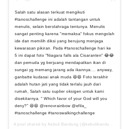
Salah satu alasan terkuat mengikuti
#tanoschallenge ini adalah tantangan untuk
menulis, selain berolahraga tentunya. Menulis
sangat penting karena "memaksa" fokus mengolah
ide dan memilih diksi yang berujung menjaga
kewarasan pikiran. Pada #tanoschallenge hari ke
5 ini dapat foto "Niagara falls ala Cisaranten" 😂😂
dan pemuda yg berjuang mendapatkan ikan di
sungai yg memang jarang ada ikannya.... anyway,
ganbatte kudasai anak muda 😆😆 Foto terakhir
adalah hutan jati yang tidak terlalu jauh dari
rumah, Salah satu suplier oksigen untuk kami
disekitarnya. " Which favor of your God will you
deny?" 😆😆 @renovrainbow @efila_
#tanoschallenge #tanoswalkingchallenge
A post shared by
Kebuli Bandung
(@kebulibandung) on
Se