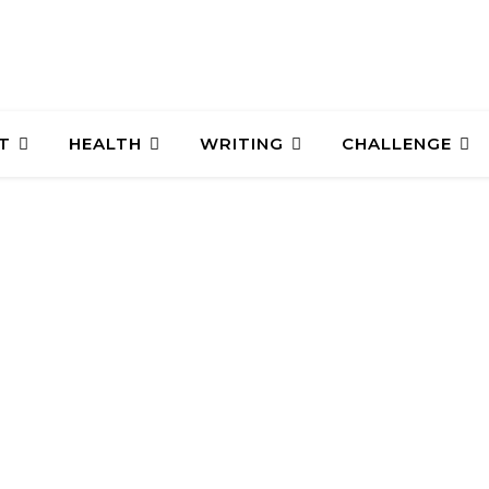
T
HEALTH
WRITING
CHALLENGE