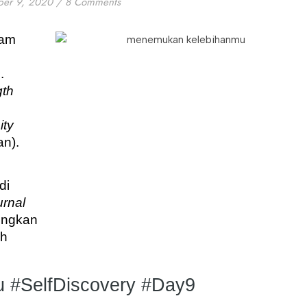
ber 9, 2020
/
8 Comments
am 
s
. 
gth
Opportunity 
n). 
i 
urnal
ngkan 
h 
 #SelfDiscovery #Day9