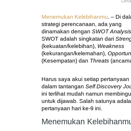
Okto
Menemukan Kelebihanmu
. – Di dal
strategi perencanaan, ada yang 
dinamakan dengan 
SWOT Analysi
SWOT adalah singkatan dari 
Stren
(kekuatan/kelebihan), 
Weakness
(kekurangan/kelemahan), 
(Kesempatan) dan 
Threats
 (ancama
Harus saya akui setiap pertanyaan d
dalam tantangan 
Self Discovery Jo
ini terlihat mudah namun membingu
untuk dijawab. Salah satunya adala
pertanyaan hari ke-9 ini.
Menemukan Kelebihanmu