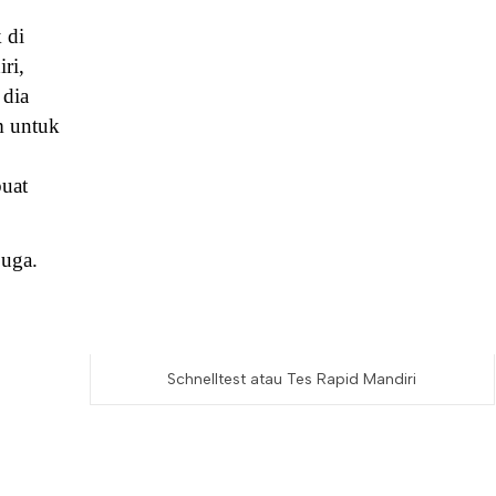
 di
ri,
 dia
m untuk
buat
juga.
Schnelltest atau Tes Rapid Mandiri