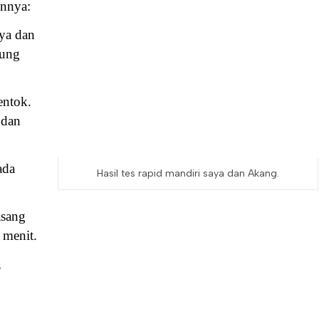
annya:
nya dan
bung
entok.
 dan
ada
Hasil tes rapid mandiri saya dan Akang.
asang
0 menit.
,