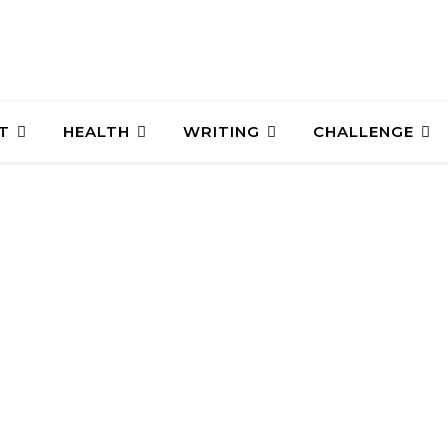
T
HEALTH
WRITING
CHALLENGE