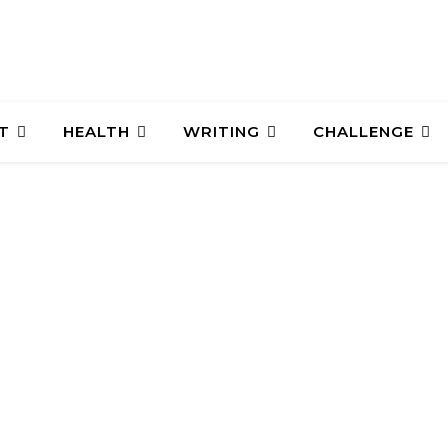
T
HEALTH
WRITING
CHALLENGE