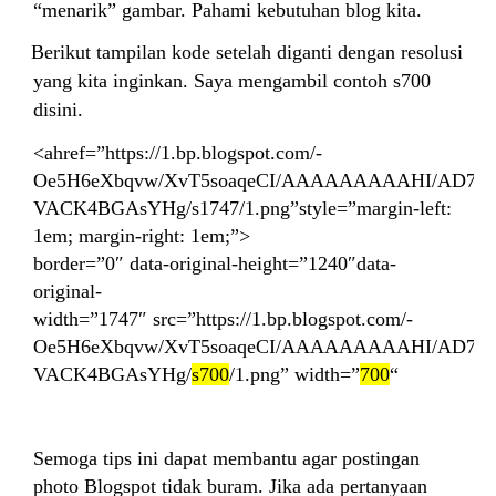
“menarik” gambar. Pahami kebutuhan blog kita.
8.
Berikut tampilan kode setelah diganti dengan resolusi
yang kita inginkan. Saya mengambil contoh s700
disini.
<a
href=”https://1.bp.blogspot.com/-
Oe5H6eXbqvw/XvT5soaqeCI/AAAAAAAAAHI/AD78U
VACK4BGAsYHg/s1747/1.png”style=”margin-left:
1em; margin-right: 1em;”>
border=”0″ data-original-height=”1240″data-
original-
width=”1747″ src=”https://1.bp.blogspot.com/-
Oe5H6eXbqvw/XvT5soaqeCI/AAAAAAAAAHI/AD78U
VACK4BGAsYHg/
s700
/1.png” width=”
700
“
Semoga tips ini dapat membantu agar postingan
photo Blogspot tidak buram. Jika ada pertanyaan