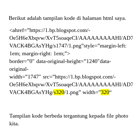
5.
Berikut adalah tampilan kode di halaman html saya.
<a
href=”https://1.bp.blogspot.com/-
Oe5H6eXbqvw/XvT5soaqeCI/AAAAAAAAAHI/AD78U
VACK4BGAsYHg/s1747/1.png”style=”margin-left:
1em; margin-right: 1em;”>
border=”0″ data-original-height=”1240″data-
original-
width=”1747″ src=”https://1.bp.blogspot.com/-
Oe5H6eXbqvw/XvT5soaqeCI/AAAAAAAAAHI/AD78U
VACK4BGAsYHg/
s320
/1.png” width=”
320
“
Tampilan kode berbeda tergantung kepada file photo
kita.