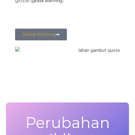
global (
).
global warming
Global Warming
Perubahan