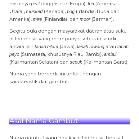
misalnya
(Inggris dan Eropa),
(Amerika
peat
fen
Utara),
(Kanada),
(Irlandia, Rusia dan
musked
bog
Amerika),
(Finlandia), dan
(Jerman).
mire
moor
Begitu pula dengan masyarakat daerah atau suku
di Indonesia yang mempunyai sebutan sendiri,
antara lain
(Jawa),
atau
tanah hitam
tanah rawang
tanah
(Sumatera, khususnya Riau, Jambi),
payo
ambul
(Kalimantan Selatan) dan
(Kalimantan Barat).
sepuk
Nama yang berbeda ini terkait dengan
karakteristik dari gambut.
Asal Nama Gambut
Nama gambut yang dipakai di Indonesia berasal