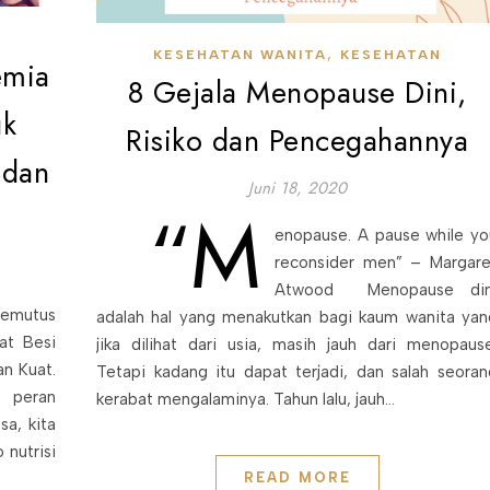
,
KESEHATAN WANITA
KESEHATAN
emia
8 Gejala Menopause Dini,
uk
Risiko dan Pencegahannya
 dan
Juni 18, 2020
“M
enopause. A pause while yo
reconsider men” – Margare
Atwood Menopause din
emutus
adalah hal yang menakutkan bagi kaum wanita yan
at Besi
jika dilihat dari usia, masih jauh dari menopause
an Kuat.
Tetapi kadang itu dapat terjadi, dan salah seoran
 peran
kerabat mengalaminya. Tahun lalu, jauh…
a, kita
 nutrisi
READ MORE