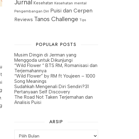
Jurnal
Kesehatan
Kesehatan mental
Puisi dan Cerpen
Pengembangan Diri
Tanos Challenge
Reviews
Tips
POPULAR POSTS
Musim Dingin di Jerman yang
Menggoda untuk Dikunjungi
“Wild Flower “ BTS RM, Romanisasi dan
u
Terjemahannya
t
“Wild Flower” by RM ft Youjeen – 1000
Song Meanings
i
Sudahkah Mengenali Diri Sendiri?31
g
Pertanyaan Self Discovery
The Road Not Taken Terjemahan dan
.
Analisis Puisi
g
ARSIP
Arsip