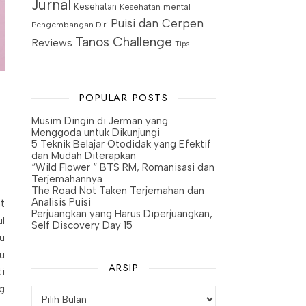
Jurnal
Kesehatan
Kesehatan mental
Puisi dan Cerpen
Pengembangan Diri
Tanos Challenge
Reviews
Tips
POPULAR POSTS
Musim Dingin di Jerman yang
Menggoda untuk Dikunjungi
5 Teknik Belajar Otodidak yang Efektif
dan Mudah Diterapkan
“Wild Flower “ BTS RM, Romanisasi dan
Terjemahannya
The Road Not Taken Terjemahan dan
Analisis Puisi
t
Perjuangkan yang Harus Diperjuangkan,
l
Self Discovery Day 15
u
u
ARSIP
i
g
Arsip