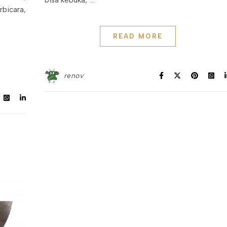
bisa kebuka,”…
rbicara,
READ MORE
renov