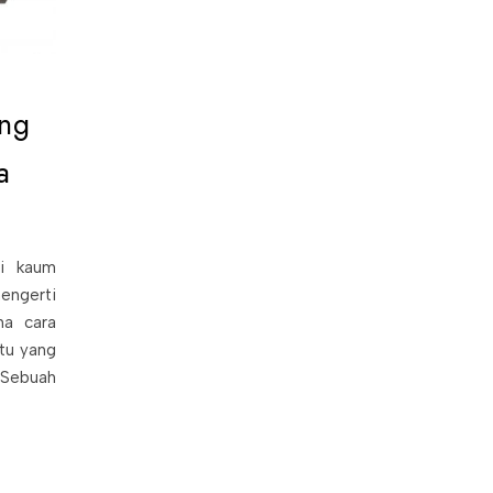
ang
a
gi kaum
engerti
na cara
itu yang
Sebuah