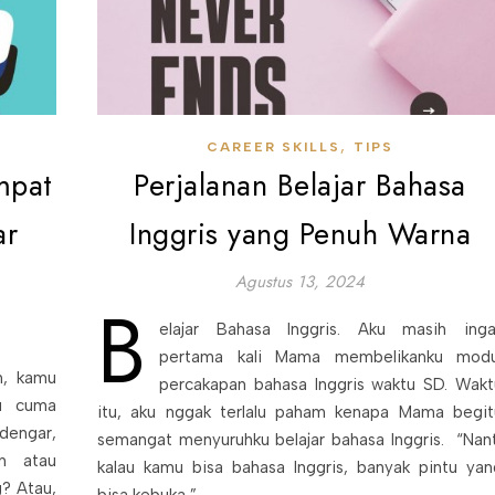
,
CAREER SKILLS
TIPS
mpat
Perjalanan Belajar Bahasa
ar
Inggris yang Penuh Warna
Agustus 13, 2024
B
elajar Bahasa Inggris. Aku masih inga
pertama kali Mama membelikanku modu
h, kamu
percakapan bahasa Inggris waktu SD. Wakt
u cuma
itu, aku nggak terlalu paham kenapa Mama begit
dengar,
semangat menyuruhku belajar bahasa Inggris. “Nant
n atau
kalau kamu bisa bahasa Inggris, banyak pintu yan
? Atau,